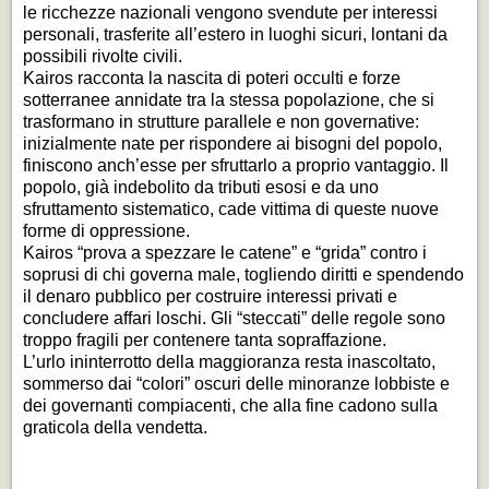
le ricchezze nazionali vengono svendute per interessi
personali, trasferite all’estero in luoghi sicuri, lontani da
possibili rivolte civili.
Kairos racconta la nascita di poteri occulti e forze
sotterranee annidate tra la stessa popolazione, che si
trasformano in strutture parallele e non governative:
inizialmente nate per rispondere ai bisogni del popolo,
finiscono anch’esse per sfruttarlo a proprio vantaggio. Il
popolo, già indebolito da tributi esosi e da uno
sfruttamento sistematico, cade vittima di queste nuove
forme di oppressione.
Kairos “prova a spezzare le catene” e “grida” contro i
soprusi di chi governa male, togliendo diritti e spendendo
il denaro pubblico per costruire interessi privati e
concludere affari loschi. Gli “steccati” delle regole sono
troppo fragili per contenere tanta sopraffazione.
L’urlo ininterrotto della maggioranza resta inascoltato,
sommerso dai “colori” oscuri delle minoranze lobbiste e
dei governanti compiacenti, che alla fine cadono sulla
graticola della vendetta.